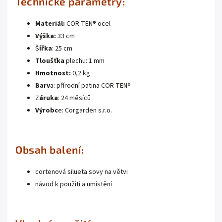
Technické parametry:
Materiál:
COR-TEN® ocel
Výška:
33 cm
Š
ířka
: 25 cm
Tloušťka
plechu: 1 mm
Hmotnost:
0,2 kg
Barv
a: přírodní patina COR-TEN®
Z
áruka
: 24 měsíců
Výrobc
e: Corgarden s.r.o.
Obsah balení:
cortenová silueta sovy na větvi
návod k použití a umístění