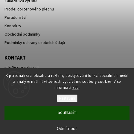
Zakázková výroba
Prodej cortenového plechu
Poradenství
Kontakty
Obchodní podmínky
Podmínky ochrany osobních údajů
KONTAKT
info
@
corgarden.cz
+420 777 729 234
K personalizaci obsahu a reklam, poskytování funkcí sociálních médií
a analýze naší návštěvnosti využíváme soubory cookies. Více
informací
zde
.
Nastavení
Souhlasím
Copyright 2026
Vybavení pro zahradu Corgarden
. Všechna práva vyhrazena.
Upravit nastavení cookies
Odmítnout
Vytvořil
Shoptet
| Design
Shoptak.cz