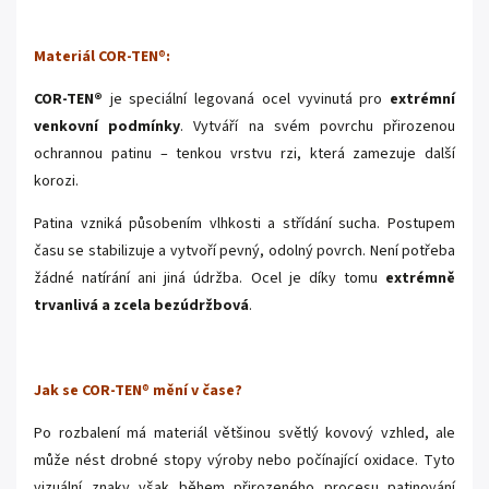
Materiál COR-TEN
®
:
COR-TEN®
je speciální legovaná ocel vyvinutá pro
extrémní
venkovní podmínky
. Vytváří na svém povrchu přirozenou
ochrannou patinu – tenkou vrstvu rzi, která zamezuje další
korozi.
Patina vzniká působením vlhkosti a střídání sucha. Postupem
času se stabilizuje a vytvoří pevný, odolný povrch. Není potřeba
žádné natírání ani jiná údržba. Ocel je díky tomu
extrémně
trvanlivá a zcela bezúdržbová
.
Jak se COR-TEN
®
mění v čase?
Po rozbalení má materiál většinou světlý kovový vzhled, ale
může nést drobné stopy výroby nebo počínající oxidace. Tyto
vizuální znaky však během přirozeného procesu patinování