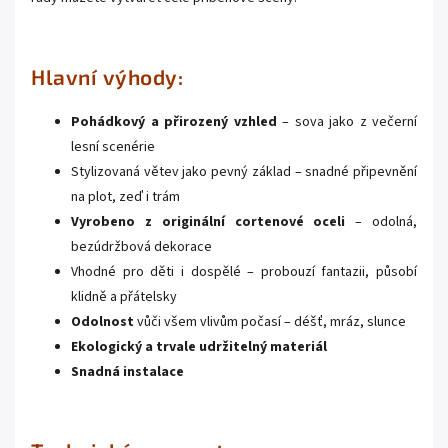
Hlavní výhody:
Pohádkový a přirozený vzhled
– sova jako z večerní
lesní scenérie
Stylizovaná větev jako pevný základ – snadné připevnění
na plot, zeď i trám
Vyrobeno z originální cortenové oceli
– odolná,
bezúdržbová dekorace
Vhodné pro děti i dospělé – probouzí fantazii, působí
klidně a přátelsky
Odolnost
vůči všem vlivům počasí – déšť, mráz, slunce
Ekologický a trvale udržitelný materiál
Snadná instalace