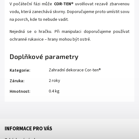
V počáteční fázi může
COR-TEN®
uvolňovat rezavě zbarvenou
vodu, která zanechává skvrny. Doporučujeme proto umístit sovu
na povrch, kde to nebude vadit.
Nejedná se o hračku. Při manipulaci doporučujeme používat
ochranné rukavice – hrany mohou být ostré.
Doplňkové parametry
Zahradní dekorace Cor-ten®
Kategorie
:
2 roky
Záruka
:
0.4 kg
Hmotnost
:
INFORMACE PRO VÁS