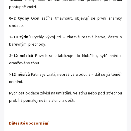
postupně zmizí.
0–2 týdny
Ocel začíná tmavnout, objevují se první známky
oxidace.
2–10 týdnů
Rychlý vývoj rzi – zlatavě rezavá barva, často s
barevnými přechody.
2–12 měsíců
Povrch se stabilizuje do hlubšího, sytě hnědo-
oranžového tónu.
>12 měsíců
Patina je zralá, neprášivá a odolná – dál se již téměř
nemění.
Rychlost oxidace závisí na umístění. Ve stínu nebo pod střechou
probíhá pomaleji než na slunci a dešti.
Důležité upozornění