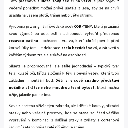
Tato
plechová silueta sovy sedící na větvi
je jako výjev z
večerní pohádky: možná právě uletěla z lesa, aby se na chvíli
usadila na vašem plotě, trámu nebo větvi stromu.
Vyrobena je z originální švédské oceli
COR-TEN®
, která je známá
svou výjimečnou odolností a schopností vytvořit přirozenou
rezavou patinu
– ochrannou vrstvu, která chrání povrch před
korozí. Díky tomu je dekorace
zcela bezúdržbová
, a zároveň s
každým týdnem zraje a získává na osobitosti.
Silueta je propracovaná, ale stále jednoduchá – typický tvar
těla, kulaté oči, křídla složená k tělu a pevná větev, která tvoří
základnu i montážní bod.
Děti si v sově snadno představí
nočního strážce nebo moudrou lesní bytost
, která možná
ožije, jakmile padne tma.
Sova z cortenu oživí nejen zahradu, ale i dětské koutky, přírodní
stezky nebo veřejné prostory, kde se stane součástí většího
vyprávění. V kombinaci s dalšími ptáky a zvířaty z cortenové
řady můžete vytvářet celé příběhové scény.