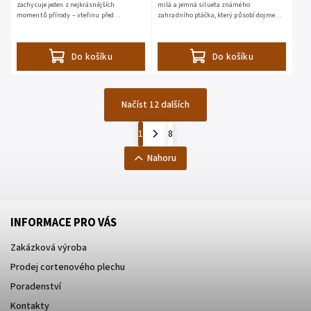
zachycuje jeden z nejkrásnějších
milá a jemná silueta známého
momentů přírody – vteřinu před
zahradního ptáčka, který působí dojmem,
dosednutím. Roztažená křídla, napjaté
že si právě sedl na chvíli k odpočinku.
tělo a jemný pohyb směrem dolů...
Připevněný na plot, trám...
Do košíku
Do košíku
Načíst 12 dalších
1
8
Nahoru
INFORMACE PRO VÁS
Zakázková výroba
Prodej cortenového plechu
Poradenství
Kontakty