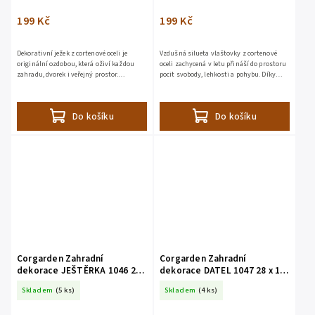
199 Kč
199 Kč
Dekorativní ježek z cortenové oceli je
Vzdušná silueta vlaštovky z cortenové
originální ozdobou, která oživí každou
oceli zachycená v letu přináší do prostoru
zahradu, dvorek i veřejný prostor.
pocit svobody, lehkosti a pohybu. Díky
Vyrobený z bezúdržbové švédské oceli COR-
nenápadnému montážnímu otvoru lze
TEN®, přirozeně...
dekoraci snadno...
Do košíku
Do košíku
Corgarden Zahradní
Corgarden Zahradní
dekorace JEŠTĚRKA 1046 23
dekorace DATEL 1047 28 x 18
x 15 cm Corten
cm Corten
Skladem
(5 ks)
Skladem
(4 ks)