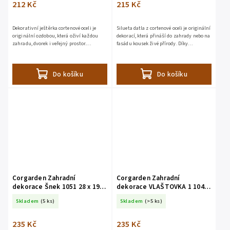
212 Kč
215 Kč
Dekorativní ještěrka cortenové oceli je
Silueta datla z cortenové oceli je originální
originální ozdobou, která oživí každou
dekorací, která přináší do zahrady nebo na
zahradu, dvorek i veřejný prostor.
fasádu kousek živé přírody. Díky
Vyrobený z bezúdržbové švédské oceli COR-
spodnímu plechu pro upevnění jej lze
TEN®, přirozeně...
jednoduše...
Do košíku
Do košíku
Corgarden Zahradní
Corgarden Zahradní
dekorace Šnek 1051 28 x 19
dekorace VLAŠTOVKA 1 1044
cm Corten
20 x 5 cm Corten
Skladem
(5 ks)
Skladem
(>5 ks)
235 Kč
235 Kč