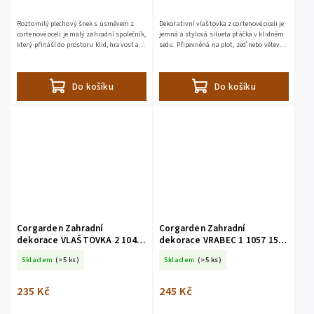
Roztomilý plechový šnek s úsměvem z
Dekorativní vlaštovka z cortenové oceli je
cortenové oceli je malý zahradní společník,
jemná a stylová silueta ptáčka v klidném
který přináší do prostoru klid, hravost a
sedu. Připevněná na plot, zeď nebo větev
dotek přírody. Díky šikovně tvarované
působí dojmem, že si právě na chvíli
špičce ho snadno...
odpočívá – jako...
Do košíku
Do košíku
Corgarden Zahradní
Corgarden Zahradní
dekorace VLAŠTOVKA 2 1045
dekorace VRABEC 1 1057 15 x
20 x 5 cm Corten
10 cm Corten
Skladem
(>5 ks)
Skladem
(>5 ks)
235 Kč
245 Kč