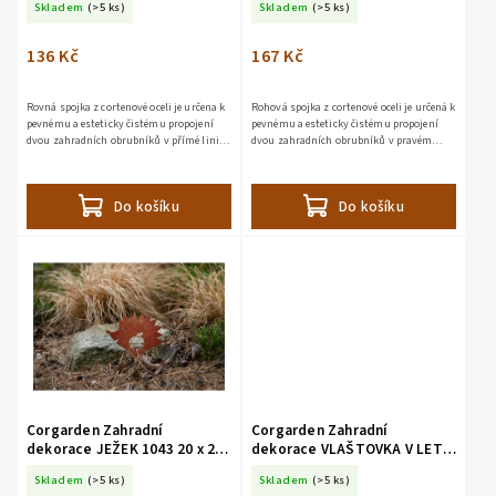
Skladem
(>5 ks)
Skladem
(>5 ks)
Corten
136 Kč
167 Kč
Rovná spojka z cortenové oceli je určena k
Rohová spojka z cortenové oceli je určená k
pevnému a esteticky čistému propojení
pevnému a esteticky čistému propojení
dvou zahradních obrubníků v přímé linii.
dvou zahradních obrubníků v pravém
Díky přesně vyřezaným montážním
úhlu. Stejně jako rovná spojka využívá
otvorům a dodávanému...
montážních otvorů a...
Do košíku
Do košíku
Corgarden Zahradní
Corgarden Zahradní
dekorace JEŽEK 1043 20 x 20
dekorace VLAŠTOVKA V LETU
cm Corten
1050 30 x 22 cm Corten
Skladem
(>5 ks)
Skladem
(>5 ks)