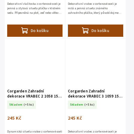
Dekorativní vlaštovka z cortenové oceli je
Dekorativní vrabec z cortenové oceli je
jemná a stylová silueta ptáčka v klidném
milá a jemná silueta známého
sedu. Připevněná na plot, zeď nebo větev
zahradního ptáčka, který působí dojmem,
působí dojmem, že si právě na chvíli
že si právě sedl na chvíli k odpočinku.
odpočívá – jako...
Připevněný na plot, trám...
Do košíku
Do košíku
Corgarden Zahradní
Corgarden Zahradní
dekorace VRABEC 2 1058 15 x
dekorace VRABEC 3 1059 15 x
16 cm Corten
10 cm Corten
Skladem
(>5 ks)
Skladem
(>5 ks)
245 Kč
245 Kč
Dynamická silueta vrabce z cortenové oceli
Dekorativní vrabec z cortenové oceli je