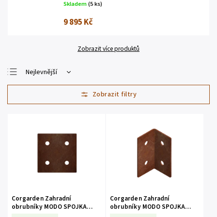
Skladem
(5 ks)
9 895 Kč
Zobrazit více produktů
Nejlevnější
Nejdražší
Nejprodávanější
Abecedně
Corgarden Zahradní
Corgarden Zahradní
obrubníky MODO SPOJKA
obrubníky MODO SPOJKA
ROVNÁ 1026 6 x 6 cm Corten
ROHOVÁ 1027 3 x 3 x 6 cm