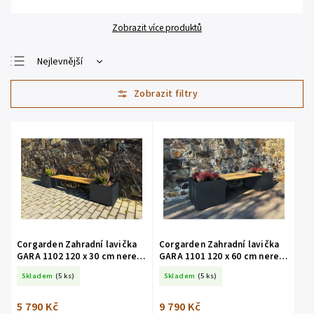
Zobrazit více produktů
Nejlevnější
Nejdražší
Nejprodávanější
Abecedně
Corgarden Zahradní lavička
Corgarden Zahradní lavička
GARA 1102 120 x 30 cm nerez
GARA 1101 120 x 60 cm nerez
Antracit
Antracit
Skladem
(5 ks)
Skladem
(5 ks)
5 790 Kč
9 790 Kč