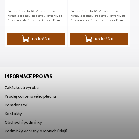
Zahradní lavička GARA z kvalitního
Zahradní lavička GARA z kvalitního
nerezu s odolnou práškovou povrchovou
nerezu s odolnou práškovou povrchovou
úpravou v odstínu antracitu a exotického
úpravou v odstínu antracitu a exotického
dřeva Garapa zaujme nadčasovým
dřeva Garapa zaujme nadčasovým
designem a chytrým konstrukčním...
designem a chytrým konstrukčním...
Do košíku
Do košíku
INFORMACE PRO VÁS
Zakázková výroba
Prodej cortenového plechu
Poradenství
Kontakty
Obchodní podmínky
Podmínky ochrany osobních údajů