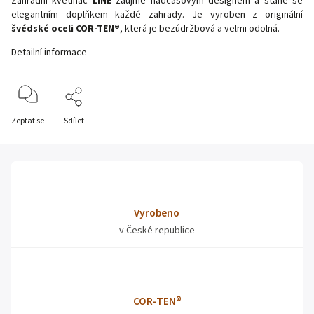
Zahradní květináč
LINE
zaujme nadčasovým designem a stane se
elegantním doplňkem každé zahrady. Je vyroben z originální
švédské oceli COR-TEN®
, která je bezúdržbová a velmi odolná.
Detailní informace
Zeptat se
Sdílet
Vyrobeno
v České republice
COR-TEN®