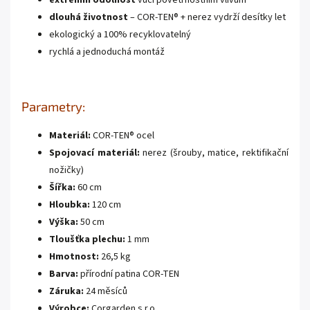
extrémní odolnost
vůči povětrnostním vlivům
dlouhá životnost
– COR-TEN® + nerez vydrží desítky let
ekologický a 100% recyklovatelný
rychlá a jednoduchá montáž
Parametry:
Materiál:
COR-TEN® ocel
Spojovací materiál:
nerez (šrouby, matice, rektifikační
nožičky)
Šířka:
60 cm
Hloubka:
120 cm
Výška:
50 cm
Tloušťka plechu:
1 mm
Hmotnost:
26,5 kg
Barva:
přírodní patina COR-TEN
Záruka:
24 měsíců
Výrobce:
Corgarden s.r.o.