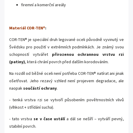
firemní a komerční areály
Materiál COR-TEN
®
:
COR-TEN® je speciální druh legované oceli původně vyvinutý ve
Švédsku pro použití v extrémních podmínkách. Je známý svou
schopností vytvářet
přirozenou ochrannou vrstvu rzi
(patiny)
, která chrání povrch před dalším korodováním.
Na rozdíl od běžné oceli není potřeba COR-TEN® natírat ani jinak
ošetřovat. Jeho rezavý vzhled není projevem degradace, ale
naopak
součástí ochrany
.
- tenká vrstva rzi se vytvoří působením povětrnostních vlivů
(vlhkost + střídání sucha).
- tato vrstva
se v čase ustálí
a dál se nešíří – vytváří pevný,
stabilní povrch.