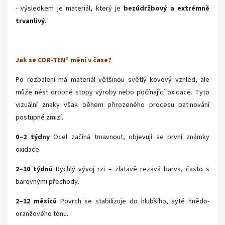
- výsledkem je materiál, který je
bezúdržbový a extrémně
trvanlivý
.
Jak se COR-TEN
®
mění v čase?
Po rozbalení má materiál většinou světlý kovový vzhled, ale
může nést drobné stopy výroby nebo počínající oxidace. Tyto
vizuální znaky však během přirozeného procesu patinování
postupně zmizí.
0–2 týdny
Ocel začíná tmavnout, objevují se první známky
oxidace.
2–10 týdnů
Rychlý vývoj rzi – zlatavě rezavá barva, často s
barevnými přechody.
2–12 měsíců
Povrch se stabilizuje do hlubšího, sytě hnědo-
oranžového tónu.