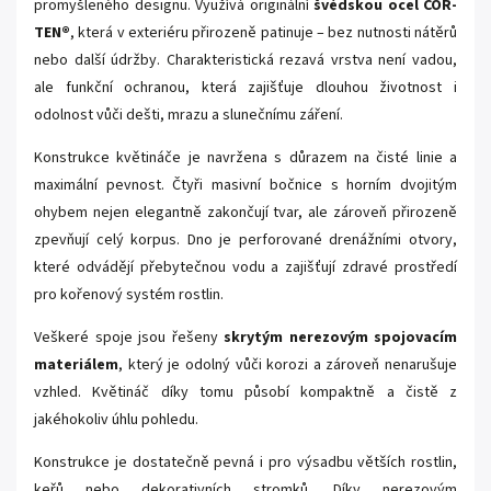
promyšleného designu. Využívá originální
švédskou ocel COR-
TEN®
, která v exteriéru přirozeně patinuje – bez nutnosti nátěrů
nebo další údržby. Charakteristická rezavá vrstva není vadou,
ale funkční ochranou, která zajišťuje dlouhou životnost i
odolnost vůči dešti, mrazu a slunečnímu záření.
Konstrukce květináče je navržena s důrazem na čisté linie a
maximální pevnost. Čtyři masivní bočnice s horním dvojitým
ohybem nejen elegantně zakončují tvar, ale zároveň přirozeně
zpevňují celý korpus. Dno je perforované drenážními otvory,
které odvádějí přebytečnou vodu a zajišťují zdravé prostředí
pro kořenový systém rostlin.
Veškeré spoje jsou řešeny
skrytým nerezovým spojovacím
materiálem
, který je odolný vůči korozi a zároveň nenarušuje
vzhled. Květináč díky tomu působí kompaktně a čistě z
jakéhokoliv úhlu pohledu.
Konstrukce je dostatečně pevná i pro výsadbu větších rostlin,
keřů nebo dekorativních stromků. Díky nerezovým