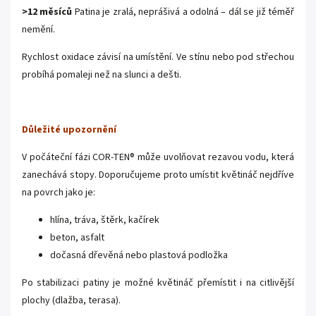
>12 měsíců
Patina je zralá, neprášivá a odolná – dál se již téměř
nemění.
Rychlost oxidace závisí na umístění. Ve stínu nebo pod střechou
probíhá pomaleji než na slunci a dešti.
Důležité upozornění
V počáteční fázi COR-TEN® může uvolňovat rezavou vodu, která
zanechává stopy. Doporučujeme proto umístit květináč nejdříve
na povrch jako je:
hlína, tráva, štěrk, kačírek
beton, asfalt
dočasná dřevěná nebo plastová podložka
Po stabilizaci patiny je možné květináč přemístit i na citlivější
plochy (dlažba, terasa).