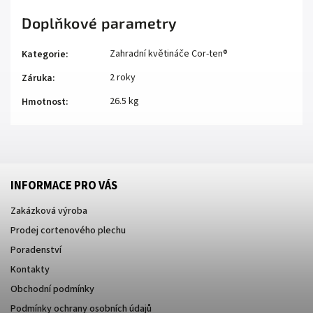
Doplňkové parametry
Zahradní květináče Cor-ten®
Kategorie
:
2 roky
Záruka
:
26.5 kg
Hmotnost
:
INFORMACE PRO VÁS
Zakázková výroba
Prodej cortenového plechu
Poradenství
Kontakty
Obchodní podmínky
Podmínky ochrany osobních údajů