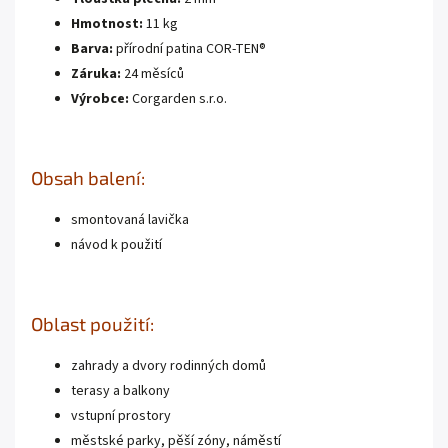
Hmotnost:
11 kg
Barva:
přírodní patina COR-TEN®
Záruka:
24 měsíců
Výrobce:
Corgarden s.r.o.
Obsah balení:
smontovaná lavička
návod k použití
Oblast použití:
zahrady a dvory rodinných domů
terasy a balkony
vstupní prostory
městské parky, pěší zóny, náměstí