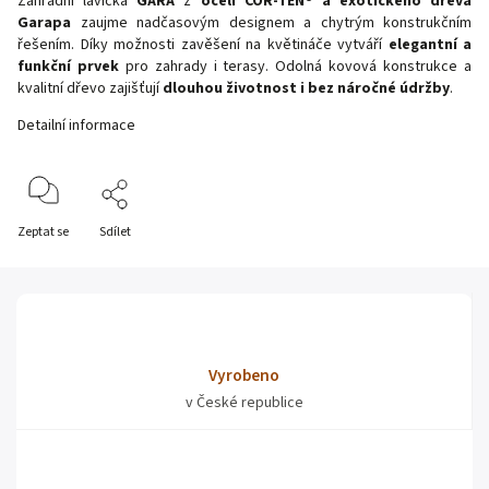
Zahradní lavička
GARA
z
oceli COR-TEN® a exotického dřeva
Garapa
zaujme nadčasovým designem a chytrým konstrukčním
řešením. Díky možnosti zavěšení na květináče vytváří
elegantní a
funkční prvek
pro zahrady i terasy. Odolná kovová konstrukce a
kvalitní dřevo zajišťují
dlouhou životnost i bez náročné údržby
.
Detailní informace
Zeptat se
Sdílet
Vyrobeno
v České republice