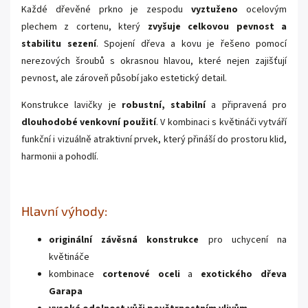
Každé dřevěné prkno je zespodu
vyztuženo
ocelovým
plechem z cortenu, který
zvyšuje celkovou pevnost a
stabilitu sezení
. Spojení dřeva a kovu je řešeno pomocí
nerezových šroubů s okrasnou hlavou, které nejen zajišťují
pevnost, ale zároveň působí jako estetický detail.
Konstrukce lavičky je
robustní, stabilní
a připravená pro
dlouhodobé venkovní použití
. V kombinaci s květináči vytváří
funkční i vizuálně atraktivní prvek, který přináší do prostoru klid,
harmonii a pohodlí.
Hlavní výhody:
originální závěsná konstrukce
pro uchycení na
květináče
kombinace
cortenové oceli
a
exotického dřeva
Garapa