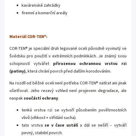
kavárenské zahrádky
firemní a komerční areály
Materiál COR-TEN
®
:
COR-TEN® je speciální druh legované oceli původně vyvinutý ve
Švédsku pro použití v extrémních podmínkách. Je známý svou
schopností vytvářet
přirozenou ochrannou vrstvu rzi
(patiny)
, která chrání povrch před dalším korodováním.
Na rozdíl od běžné oceli není potřeba COR-TEN® natírat ani jinak
ošetřovat. Jeho rezavý vzhled není projevem degradace, ale
naopak
součástí ochrany
.
tenká vrstva rzi se vytvoří působením povětrnostních
vlivů (vlhkost + střídání sucha).
tato vrstva
se v čase ustálí
a dál se nešíří – vytváří
pevný, stabilní povrch.