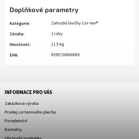
Doplňkové parametry
Zahradní lavičky Cor-ten®
Kategorie
:
2 roky
Záruka
:
11.5 kg
Hmotnost
:
8595736600089
EAN
:
INFORMACE PRO VÁS
Zakázková výroba
Prodej cortenového plechu
Poradenství
Kontakty
Obchodní podmínky