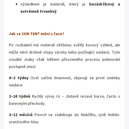
výsledkem je materiál, který je
bezúdržbový a
extrémně trvanlivý
.
Jak se COR-TEN® mění v čase?
Po rozbalení má materiál většinou světlý kovový vzhled, ale
může nést drobné stopy výroby nebo počínající oxidace. Tyto
vizuální znaky však během přirozeného procesu patinování
postupně zmizí.
0–2 týdny
Ocel začíná tmavnout, objevují se první známky
oxidace.
2–10 týdnů
Rychlý vývoj rzi – zlatavě rezavá barva, často s
barevnými přechody.
2–12 měsíců
Povrch se stabilizuje do hlubšího, sytě hnědo-
oranžového tónu.