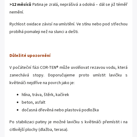
>12 měsíců
Patina je zralá, neprášivá a odolná – dál se již téměř
nemění.
Rychlost oxidace závisí na umístění. Ve stínu nebo pod střechou
probíhá pomaleji než na slunci a dešti.
Důležité upozornění
V počáteční fázi COR-TEN® může uvolňovat rezavou vodu, která
zanechává stopy. Doporučujeme proto umístit lavičku s
květináči nejdříve na povrch jako je:
hlína, tráva, štěrk, kačírek
beton, asfalt
dočasná dřevěná nebo plastová podložka
Po stabilizaci patiny je možné lavičku s květináči přemístit i na
citlivější plochy (dlažba, terasa).