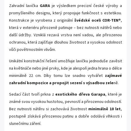
Zahradní lavička
GARA
je výsledkem precizní české výroby a
promyšleného designu, který propojuje funkčnost s estetikou.
Konstrukce je vyrobena z originální
švédské oceli COR-TEN®
,
která v exteriéru přirozeně patinuje – bez nutnosti nátěrů nebo
další údržby. Vzniklá rezavá vrstva není vadou, ale přirozenou
ochranou, která zajišťuje dlouhou životnost a vysokou odolnost
vůči povětrnostním vlivům.
Unikátní konstrukční řešení umožňuje lavičku jednoduše zavěsit
na květináče nebo jiné prvky, kde je alespoň jedna hrana o délce
minimálně 22 cm. Díky tomu lze snadno vytvářet
zajímavé
zahradní kompozice a propojit sezení s výsadbou zele
ně.
Sedací část tvoří prkna z
exotického dřeva Garapa
, které je
známé svou vysokou hustotou, pevností a přirozenou odolností.
Bez nutnosti nátěru si zachovává životnost
minimálně 10 let
,
postupně získává přirozenou patinu a dobře odolává vlhkosti i
slunečnímu záření.