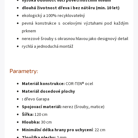
vysoká odolnost vůči povětrnostním vlivům
dlouhá životnost dřeva i bez nátěru (min. 10 let)
ekologický a 100% recyklovatelný
pevná konstrukce s ocelovými výztuhami pod každým
prknem
nerezové šrouby s okrasnou hlavou jako designový detail
rychlá a jednoduchá montáž
Parametry:
Materiál konstrukce:
COR-TEN® ocel
Materiál dosedové plochy
:
dřevo Garapa
Spojovací materiál:
nerez (šrouby, matice)
Šířka:
120 cm
Hloubka:
30 cm
Minimální délka hrany pro uchycení
: 22 cm
Tloušťka plechu:
2 mm